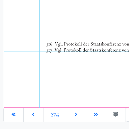
G
276