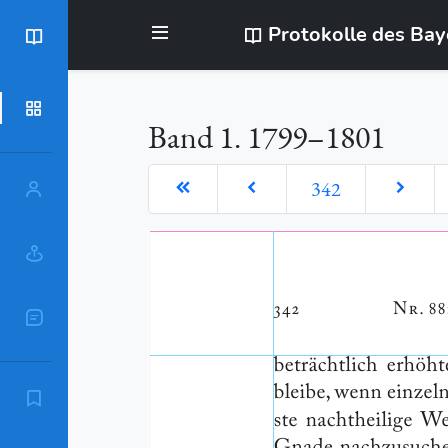
Protokolle des Ba
BayStR
Dokumente
Band 1. 1799–1801
342
Personen
Orte
Sachschlagworte
Zitierempfehlung