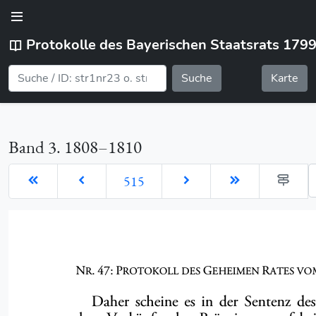
Protokolle des Bayerischen Staatsrats 179
Suche
Karte
Band 3. 1808–1810
G
515