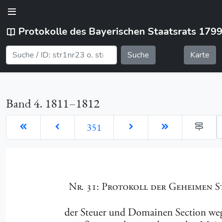
Protokolle des Bayerischen Staatsrats 179
Suche
Karte
Band 4. 1811–1812
G
351