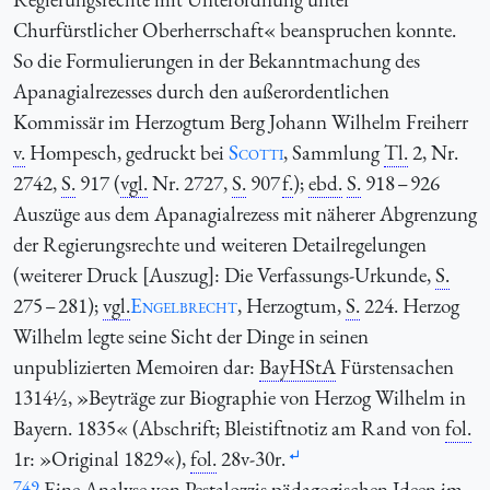
Churfürstlicher Oberherrschaft« beanspruchen konnte.
So die Formulierungen in der Bekanntmachung des
Apanagialrezesses durch den außerordentlichen
Kommissär im Herzogtum Berg Johann Wilhelm Freiherr
v.
Hompesch, gedruckt bei
Scotti
, Sammlung
Tl.
2, Nr.
2742,
S.
917 (
vgl.
Nr. 2727,
S.
907
f.
);
ebd.
S.
918 – 926
Auszüge aus dem Apanagialrezess mit näherer Abgrenzung
der Regierungsrechte und weiteren Detailregelungen
(weiterer Druck [Auszug]: Die Verfassungs-Urkunde,
S.
275 – 281);
vgl.
Engelbrecht
, Herzogtum,
S.
224. Herzog
Wilhelm legte seine Sicht der Dinge in seinen
unpublizierten Memoiren dar:
BayHStA
Fürstensachen
1314½, »Beyträge zur Biographie von Herzog Wilhelm in
Bayern. 1835« (Abschrift; Bleistiftnotiz am Rand von
fol.
1r: »Original 1829«),
fol.
28v-30r.
749
Eine Analyse von Pestalozzis pädagogischen Ideen im