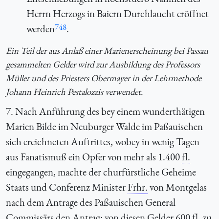
Herrn Herzogs in Baiern Durchlaucht eröffnet
748
werden
.
Ein Teil der aus Anlaß einer Marienerscheinung bei Passau
gesammelten Gelder wird zur Ausbildung des Professors
Müller und des Priesters Obermayer in der Lehrmethode
Johann Heinrich Pestalozzis verwendet.
7. Nach Anführung des bey einem wunderthätigen
Marien Bilde im Neuburger Walde im Paßauischen
sich ereichneten Auftrittes, wobey in wenig Tagen
aus Fanatismuß ein Opfer von mehr als 1.400
fl.
eingegangen, machte der churfürstliche Geheime
Staats und Conferenz Minister
Frhr.
von Montgelas
nach dem Antrage des Paßauischen General
Commissärs den Antrag: von diesen Gelder 600
fl.
zu