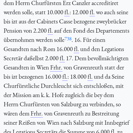
dem Herrn Churfürsten Erz Canzler accreditiret
werden solle, statt 10.000
fl.
: 12.000
fl.
wo auch seine
bis izt aus der Cabinets Casse bezogene zweybrücker
Pension von 2.200
fl.
auf den Fond des Departements
738
übernohmen werden solle
. 16. Für einen
Gesandten nach Rom 16.000
fl.
und den Legations
Secretär daßelbst 2.000
fl.
17. Dem bevollmächtigten
Gesandten in Wien
Frhr.
von Gravenreuth statt der
bis izt bezogenen 16.000
fl.
: 18.000
fl.
und da Seine
Churfürstliche Durchleucht sich entschloßen, mit
der Mission am k. k. Hofe zugleich die bey dem
Herrn Churfürsten von Salzburg zu verbinden, so
wären dem
Frhr.
von Gravenreuth zu Bestreitung
seiner Reißen von Wien nach Salzburg mit Innbegrief
des Legations Secretärs die Summe von 6.000
fl.
zu