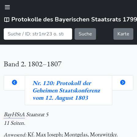
Protokolle des Bayerischen Staatsrats 179
Suche
Karte
Band 2. 1802–1807
Nr. 120: Protokoll der
Geheimen Staatskonferenz
orte
vom 12. August 1803
BayHStA
Staatsrat 5
hlung
11 Seiten.
Kf.
Max Joseph; Montgelas, Morawitzky.
Anwesend: