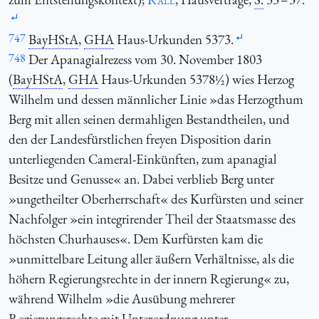
747
BayHStA
,
GHA
Haus-Urkunden 5373.
748
Der Apanagialrezess vom 30. November 1803
(
BayHStA
,
GHA
Haus-Urkunden 5378½) wies Herzog
Wilhelm und dessen männlicher Linie »das Herzogthum
Berg mit allen seinen dermahligen Bestandtheilen, und
den der Landesfürstlichen freyen Disposition darin
unterliegenden Cameral-Einkünften, zum apanagial
Besitze und Genusse« an. Dabei verblieb Berg unter
»ungetheilter Oberherrschaft« des Kurfürsten und seiner
Nachfolger »ein integrirender Theil der Staatsmasse des
höchsten Churhauses«. Dem Kurfürsten kam die
»unmittelbare Leitung aller äußern Verhältnisse, als die
höhern Regierungsrechte in der innern Regierung« zu,
während Wilhelm »die Ausübung mehrerer
Regierungsrechte mit Unterordnung unter