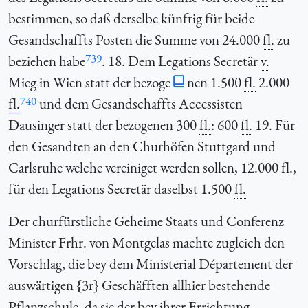
bestimmen, so daß derselbe künftig für beide
Gesandschaffts Posten die Summe von 24.000
fl.
zu
739
beziehen habe
. 18. Dem Legations Secretär
v.
Mieg in Wien statt der bezoge
nen 1.500
fl.
2.000
740
fl.
und dem Gesandschaffts Accessisten
Dausinger statt der bezogenen 300
fl.
: 600
fl.
19. Für
den Gesandten an den Churhöfen Stuttgard und
Carlsruhe welche vereiniget werden sollen, 12.000
fl.
,
für den Legations Secretär daselbst 1.500
fl.
Der churfürstliche Geheime Staats und Conferenz
Minister
Frhr.
von Montgelas machte zugleich den
Vorschlag, die bey dem Ministerial Département der
auswärtigen {3r} Geschäfften allhier bestehende
Pflanzschule, da sie der bey ihrer Errichtung