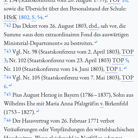
sowie die Übersicht über den Personalstand der Schule:
HStK
1802,
S.
54
.
742
Das Dekret vom 26. August 1803,
ebd.
, sah vor, die
Summe »aus dem extraordinairen Fond des auswärtigen
Ministerial-Departement« zu bestreiten.
743
Vgl. Nr. 98 (Staatskonferenz vom 2. April 1803),
TOP
3
; Nr. 102 (Staatskonferenz vom 23. April 1803)
TOP
5
;
Nr. 110 (Staatskonferenz vom 14. Juni 1803),
TOP
1
.
744
Vgl. Nr. 105 (Staatskonferenz vom 7. Mai 1803),
TOP
6
.
745
Pius August Herzog in Bayern (1786 – 1837), Sohn aus
Wilhelms Ehe mit Maria Anna Pfalzgräfin
v.
Birkenfeld
(1753 – 1827).
746
Der Hausvertrag vom 26. Februar 1771 verbot
Veräußerungen oder Verpfändungen des wittelsbachischen
Hausbesitzes. Wenn gleichwohl in Notfällen oder zur