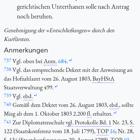
gerichtischen Unterthanen solle nach Antrag
noch beruhen.
Genehmigung der »Entschließungen« durch den
Kurfürsten.
Anmerkungen
737
Vgl. oben bei
Anm.
684
.
738
Vgl. das entsprechende Dekret mit der Anweisung an
das Hofzahlamt vom 26. August 1803,
BayHStA
Staatsverwaltung 499.
739
Vgl.
ebd.
740
Gemäß dem Dekret vom 26. August 1803,
ebd.
, sollte
Mieg ab dem 1. Oktober 1803 2.200
fl.
erhalten.
741
Zur Diplomatenschule
vgl.
Protokolle Bd. 1
Nr. 23,
S.
122 (Staatskonferenz vom 18. Juli 1799),
TOP
16
; Nr. 28,
S.
134 (Staatskonferenz vom 20. August 1799),
TOP
10
,