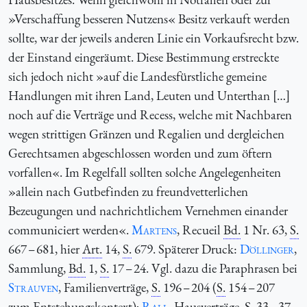
»Verschaffung besseren Nutzens« Besitz verkauft werden
sollte, war der jeweils anderen Linie ein Vorkaufsrecht bzw.
der Einstand eingeräumt. Diese Bestimmung erstreckte
sich jedoch nicht »auf die Landesfürstliche gemeine
Handlungen mit ihren Land, Leuten und Unterthan […]
noch auf die Verträge und Recess, welche mit Nachbaren
wegen strittigen Gränzen und Regalien und dergleichen
Gerechtsamen abgeschlossen worden und zum öftern
vorfallen«. Im Regelfall sollten solche Angelegenheiten
»allein nach Gutbefinden zu freundvetterlichen
Bezeugungen und nachrichtlichem Vernehmen einander
communiciert werden«.
Martens
, Recueil
Bd.
1 Nr. 63,
S.
667 – 681, hier
Art.
14,
S.
679. Späterer Druck:
Döllinger
,
Sammlung,
Bd.
1,
S.
17 – 24. Vgl. dazu die Paraphrasen bei
Strauven
, Familienverträge,
S.
196 – 204 (
S.
154 – 207
zum Entstehungskontext);
Rall
, Hausverträge,
S.
33 – 37.