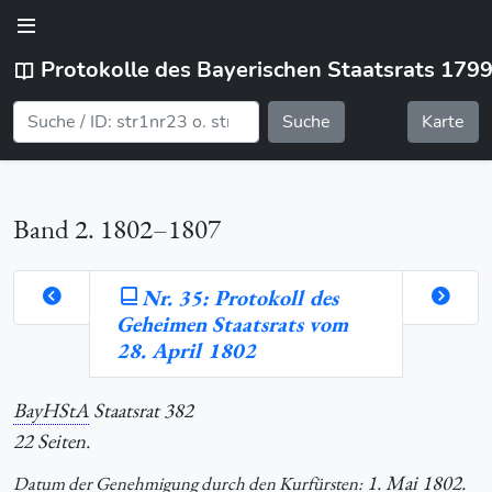
Protokolle des Bayerischen Staatsrats 179
Suche
Karte
Band 2. 1802–1807
Nr. 35: Protokoll des
Geheimen Staatsrats vom
orte
28. April 1802
BayHStA
Staatsrat 382
hlung
22 Seiten.
1. Mai 1802.
Datum der Genehmigung durch den Kurfürsten: