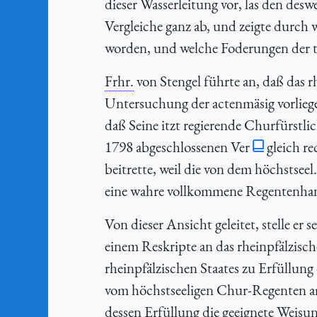
dieser Wasserleitung vor, las den de
Vergleiche ganz ab, und zeigte durc
worden, und welche Foderungen der tit
Frhr.
von Stengel führte an, daß das r
Untersuchung der actenmäsig vorlieg
daß Seine itzt regierende Churfürstli
1798 abgeschlossenen Ver
gleich r
beitrette, weil die von dem höchstseel
eine wahre vollkommene Regentenhan
Von dieser Ansicht geleitet, stelle e
einem Reskripte an das rheinpfälzisc
rheinpfälzischen Staates zu Erfüllun
vom höchstseeligen Chur-Regenten am
dessen Erfüllung die geeignete Weisun