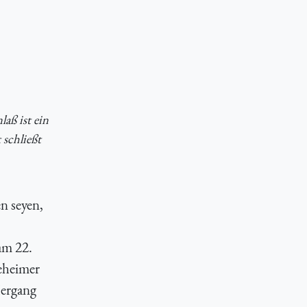
aß ist ein
 schließt
n seyen,
am 22.
eheimer
Hergang