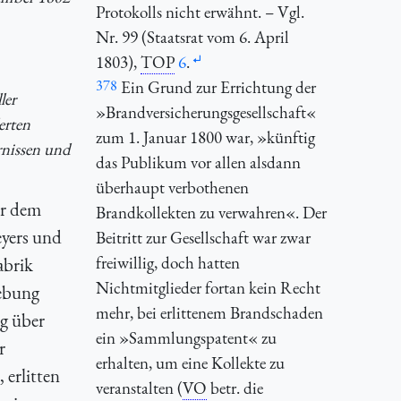
Protokolls nicht erwähnt. – Vgl.
Nr. 99 (Staatsrat vom 6. April
1803),
TOP
6
.
378
Ein Grund zur Errichtung der
ler
»Brandversicherungsgesellschaft«
erten
zum 1. Januar 1800 war, »künftig
rnissen und
das Publikum vor allen alsdann
überhaupt verbothenen
er dem
Brandkollekten zu verwahren«. Der
yers und
Beitritt zur Gesellschaft war zwar
freiwillig, doch hatten
abrik
Nichtmitglieder fortan kein Recht
hebung
mehr, bei erlittenem Brandschaden
g über
ein »Sammlungspatent« zu
r
erhalten, um eine Kollekte zu
 erlitten
veranstalten (
VO
betr. die