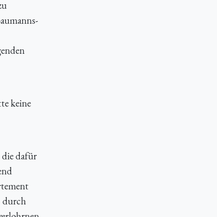
zu
 Baumanns-
ngenden
tte keine
 die dafür
gend
artement
, durch
verlohrnen