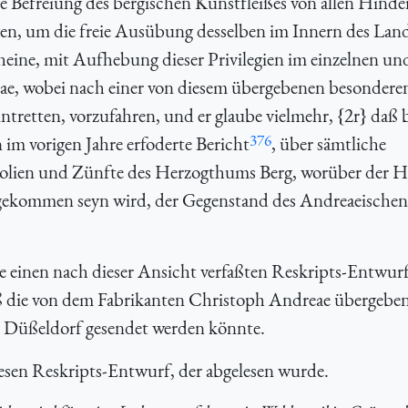
 Befreiung des bergischen Kunstfleißes von allen Hinde
en, um die freie Ausübung desselben im Innern des Land
heine, mit Aufhebung dieser Privilegien im einzelnen un
eae, wobei nach einer von diesem übergebenen besondere
tretten, vorzufahren, und er glaube vielmehr, {2r} daß b
376
im vorigen Jahre erfoderte Bericht
, über sämtliche
polien und Zünfte des Herzogthums Berg, worüber der 
ingekommen seyn wird, der Gegenstand des Andreaeischen 
e einen nach dieser Ansicht verfaßten Reskripts-Entwurf
 die von dem Fabrikanten Christoph Andreae übergeben
h Düßeldorf gesendet werden könnte.
esen Reskripts-Entwurf, der abgelesen wurde.