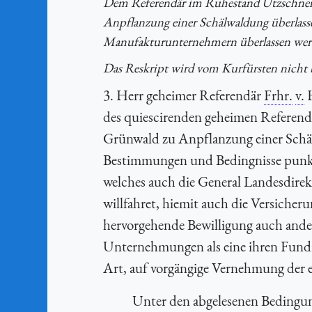
Dem Referendär im Ruhestand Utzschneide
Anpflanzung einer Schälwaldung überlasse
Manufakturunternehmern überlassen wer
Das Reskript wird vom Kurfürsten nicht b
3. Herr geheimer Referendär
Frhr.
v.
H
des quiescirenden geheimen Referend
Grünwald zu Anpflanzung einer Schäl
Bestimmungen und Bedingnisse punkte
welches auch die General Landesdirekt
willfahret, hiemit auch die Versicher
hervorgehende Bewilligung auch and
Unternehmungen als eine ihren Fundi
Art, auf vorgängige Vernehmung der e
Unter den abgelesenen Bedingun