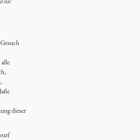
d zur
s Gesuch
alle
ch,
,
laße
ung dieser
wurf