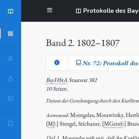
Protokolle des Ba
BayStR
Dokumente
Band 2. 1802–1807
Personen
Nr. 72: Protokoll de
Orte
BayHStA
Staatsrat 382
10 Seiten.
Sachschlagworte
Datum der Genehmigung durch den Kurfürst
Montgelas, Morawitzky, Hertli
Anwesend:
[
MJ
:] Stengel, Stichaner, [
MGeistl
:] Bran
Zitierempfehlung
{1r} 1. Montgelas teilt mit, daß der Kurf