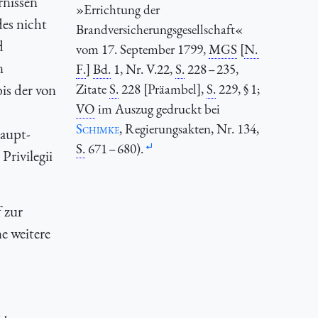
rnissen
»Errichtung der
es nicht
Brandversicherungsgesellschaft«
d
vom 17. September 1799,
MGS
[
N.
n
F.
]
Bd.
1, Nr. V.22,
S.
228 – 235,
is der von
Zitate
S.
228 [Präambel],
S.
229, § 1;
VO
im Auszug gedruckt bei
Schimke
, Regierungsakten, Nr. 134,
Haupt-
S.
671 – 680).
Privilegii
 zur
e weitere