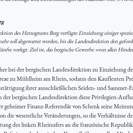
rg
rektion des Herzogtums Berg verfügte Einziehung einiger speziel
mehr soll abgewartet werden, bis die Landesdirektion den geford
nfte vorlegt. Ziel ist, das bergische Gewerbe »von allen Hinde
her bei der bergischen Landesdirektion zu Einziehung d
eae zu Mühlheim am Rhein, sodann den Kaufleuten Pre
estättigung ihrer ausschließlichen Seiden- und Sammet-F
n der bergischen Landesdirektion diese Privilegien-Auf
rr geheimer Finanz-Referendär von Schenk seine Meinun
n die wesentliche Veränderungen, so die Verhältnisse de
ung des linken Rheinufers an die französische Republik,