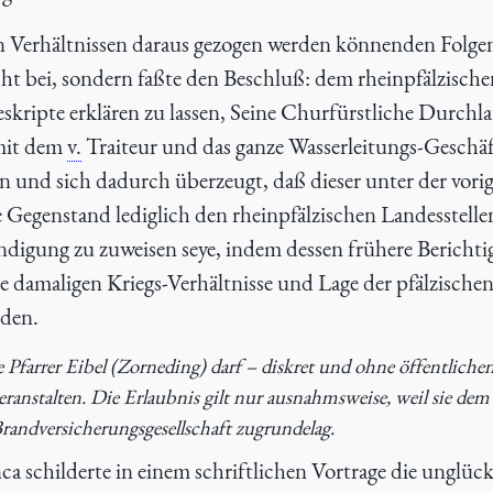
n Verhältnissen daraus gezogen werden könnenden Folge
cht bei, sondern faßte den Beschluß: dem rheinpfälzisch
kripte erklären zu lassen, Seine Churfürstliche Durchl
 mit dem
v.
Traiteur und das ganze Wasserleitungs-Geschäf
sen und sich dadurch überzeugt, daß dieser unter der vori
 Gegenstand lediglich den rheinpfälzischen Landesstelle
ndigung zu zuweisen seye, indem dessen frühere Berichti
e damaligen Kriegs-Verhältnisse und Lage der pfälzische
rden.
Pfarrer Eibel (Zorneding) darf – diskret und ohne öffentliche
eranstalten. Die Erlaubnis gilt nur ausnahmsweise, weil sie de
randversicherungsgesellschaft zugrundelag.
a schilderte in einem schriftlichen Vortrage die unglück