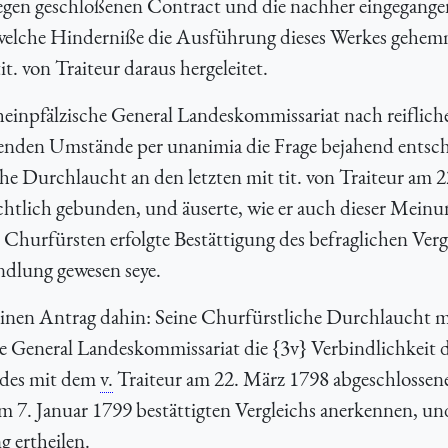
swegen geschloßenen Contract und die nachher eingegange
h welche Hinderniße die Ausführung dieses Werkes gehe
. von Traiteur daraus hergeleitet.
heinpfälzische General Landeskommissariat nach reiflich
enden Umstände per unanimia die Frage bejahend entsch
che Durchlaucht an den letzten mit tit. von Traiteur am 
echtlich gebunden, und äuserte, wie er auch dieser Meinu
. Churfürsten erfolgte Bestättigung des befraglichen Verg
dlung gewesen seye.
r seinen Antrag dahin: Seine Churfürstliche Durchlaucht 
he General Landeskommissariat die {3v} Verbindlichkeit 
g des mit dem
v.
Traiteur am 22. März 1798 abgeschlossen
 7. Januar 1799 bestättigten Vergleichs anerkennen, un
g ertheilen.