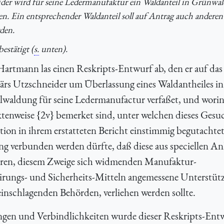
r wird für seine Ledermanufaktur ein Waldanteil in Grünwal
n. Ein entsprechender Waldanteil soll auf Antrag auch anderen
den.
estätigt (
s.
unten).
artmann las einen Reskripts-Entwurf ab, den er auf da
ärs Utzschneider um Überlassung eines Waldantheiles in
waldung für seine Ledermanufactur verfaßet, und worin 
nweise {2v} bemerket sind, unter welchen dieses Gesu
ion in ihrem erstatteten Bericht einstimmig begutachtet
ung verbunden werden dürfte, daß diese aus speciellen An
eren, diesem Zweige sich widmenden Manufaktur-
rungs- und Sicherheits-Mitteln angemessene Unterstütz
inschlagenden Behörden, verliehen werden sollte.
gen und Verbindlichkeiten wurde dieser Reskripts-Ent