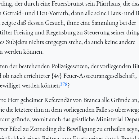
eding, der durch eine Feuersbrunst sein Pfarrhaus, die da
 Getraid- und Heu-Vorrath, dann alle seine Haus- und
nd zeigte daß dessen Gesuch, ihme eine Sammlung bei der
tifter Freising und Regensburg zu Steuerung seiner dri
des Subjekts nichts entgegen stehe, da auch keine andere
en werden können.
iten der bestehenden Polizeigesetzen, der vorliegenden Bi
d ob nach errichteter {4v} Feuer-Assecuranzgesellschaft,
378
williget werden können
?
rte Herr geheimer Referendär von Branca alle Gründe an,
e die letztere ihm in dem vorliegenden Falle so überwie
erauf gründe, womit auch das geistliche Ministerial Dep
rrer Eibel zu Zorneding die Bewilligung zu ertheilen seyn
istlichkeit einen Beitrag zum Ersatz seiner durch Brand 