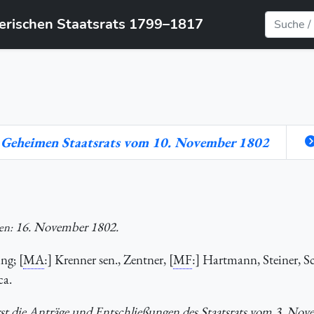
yerischen Staatsrats 1799–1817
s Geheimen Staatsrats vom 10. November 1802
16. November 1802.
en:
ng; [
MA
:] Krenner sen., Zentner, [
MF
:] Hartmann, Steiner, S
ca.
ürst die Anträge und Entschließungen des Staatsrats vom 3. No