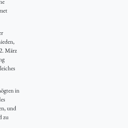
ne
mmet
er
ieden,
22. März
ng
leiches
mögten in
des
en, und
d zu