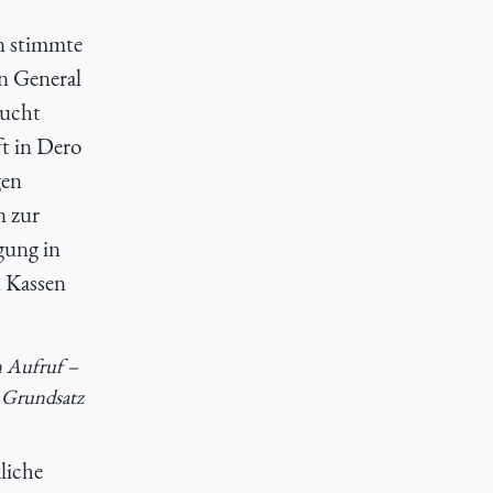
n stimmte
en General
aucht
t in Dero
gen
n zur
gung in
n Kassen
n Aufruf –
m Grundsatz
liche