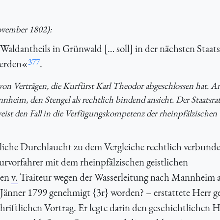
ovember 1802):
Waldantheils in Grünwald [… soll] in der nächsten Staats
377
werden«
.
von Verträgen, die Kurfürst Karl Theodor abgeschlossen hat. Anl
nheim, den Stengel als rechtlich bindend ansieht. Der Staatsrat
weist den Fall in die Verfügungskompetenz der rheinpfälzischen
tliche Durchlaucht zu dem Vergleiche rechtlich verbunde
rvorfahrer mit dem rheinpfälzischen geistlichen
ten
v.
Traiteur wegen der Wasserleitung nach Mannheim 
Jänner 1799 genehmigt {3r} worden? – erstattete Herr g
hriftlichen Vortrag. Er legte darin den geschichtlichen 