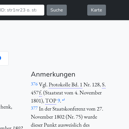
Suche
Karte
Anmerkungen
376
Vgl.
Protokolle Bd. 1
Nr. 128,
S.
457
f.
(Staatsrat vom 4. November
1801),
TOP
9
.
chenk,
377
In der Staatskonferenz vom 27.
November 1802 (Nr. 75) wurde
dieser Punkt ausweislich des
vember 1802