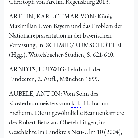
Christoph von Aretin, Regensburg 2013.
ARETIN, KARL OTMAR VON
: König
Maximilian I. von Bayern und das Problem der
Nationalrepräsentation in der bayerischen
Verfassung, in:
SCHMID
/
RUMSCHÖTTEL
(
Hgg.
), Wittelsbacher-Studien,
S.
621-640.
ARNDTS, LUDWIG
: Lehrbuch der
Pandecten, 2.
Aufl.
, München 1855.
AUBELE, ANTON
: Vom Sohn des
Klosterbraumeisters zum
k. k.
Hofrat und
Freiherrn. Die ungewöhnliche Beamtenkarriere
des Robert Benz aus Oberelchingen, in:
Geschichte im Landkreis Neu-Ulm 10 (2004),