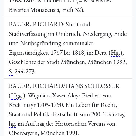
1768-1802, München 1971 (= Miscellanea
Bavarica Monacensia, Heft 32).
BAUER, RICHARD
: Stadt und
Stadtverfassung im Umbruch. Niedergang, Ende
und Neubegründung kommunaler
Eigenständigkeit 1767 bis 1818, in: Ders. (
Hg.
),
Geschichte der Stadt München, München 1992,
S.
244-273.
BAUER, RICHARD/HANS SCHLOSSER
(
Hgg.
): Wiguläus Xaver Aloys Freiherr von
Kreittmayr 1705-1790. Ein Leben für Recht,
Staat und Politik. Festschrift zum 200. Todestag
hg.
im Auftrag des Historischen Vereins von
Oberbayern, München 1991.