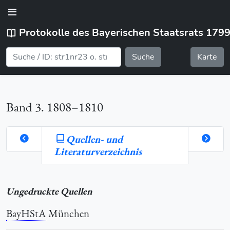
Protokolle des Bayerischen Staatsrats 179
Suche
Karte
Band 3. 1808–1810
Quellen- und
Literaturverzeichnis
te
Ungedruckte Quellen
ng
BayHStA
München