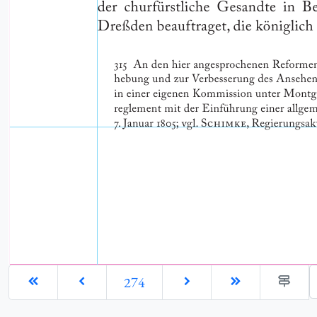
G
274