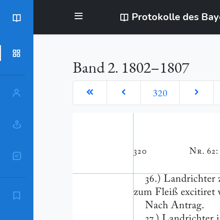
Protokolle des Ba
BayStR
Dokumente
Band 2. 1802–1807
320
Personen
Orte
Sachschlagworte
Zitierempfehlung