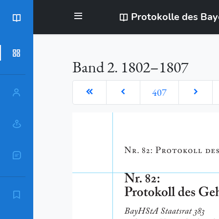
Protokolle des Ba
BayStR
Dokumente
Band 2. 1802–1807
407
Personen
Orte
Sachschlagworte
Zitierempfehlung