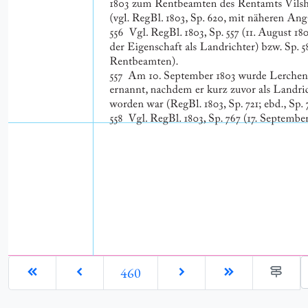
G
460