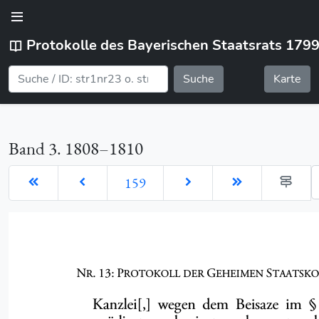
Protokolle des Bayerischen Staatsrats 179
Suche
Karte
Band 3. 1808–1810
G
159