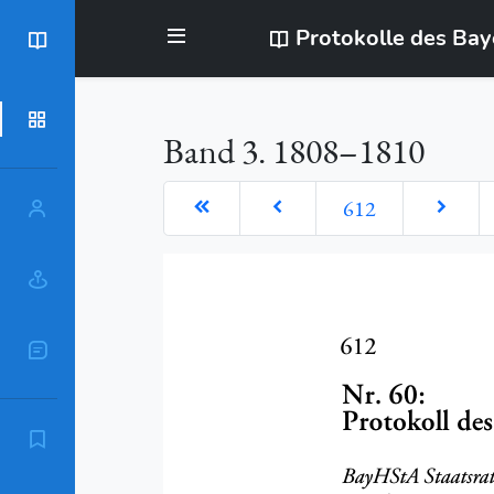
Protokolle des Ba
BayStR
Dokumente
Band 3. 1808–1810
612
Personen
Orte
Sachschlagworte
Zitierempfehlung