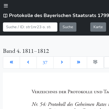
Protokolle des Bayerischen Staatsrats 179
Suche
Karte
Band 4. 1811–1812
Ge
37