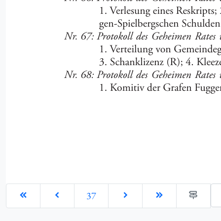
Ge
37