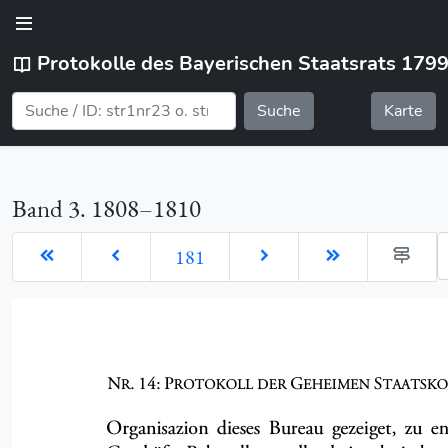
Protokolle des Bayerischen Staatsrats 179
Suche
Karte
Band 3. 1808–1810
G
181