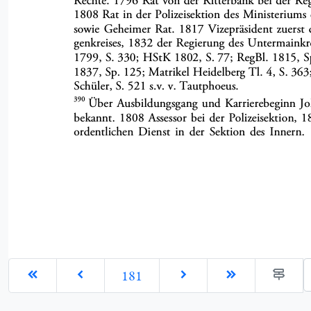
G
181