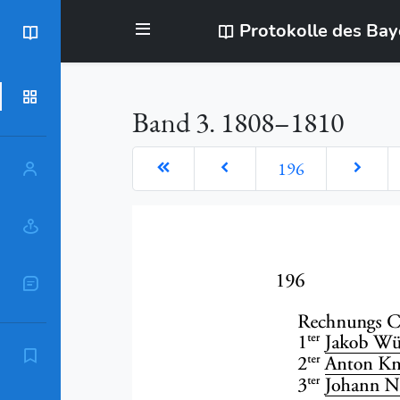
Protokolle des Ba
BayStR
Dokumente
Band 3. 1808–1810
196
Personen
Orte
Sachschlagworte
Zitierempfehlung