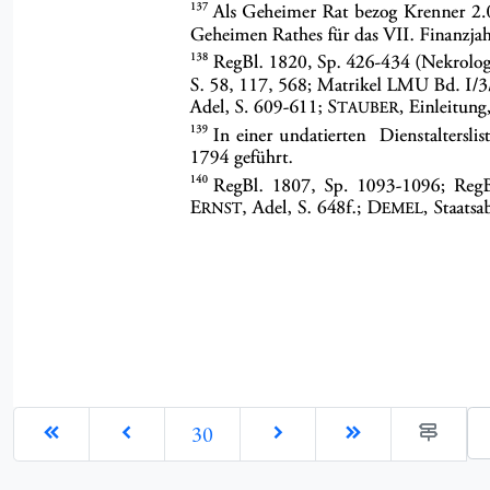
Ge
30