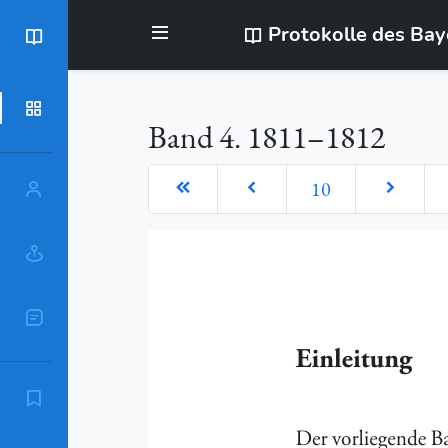
Protokolle des Ba
BayStR
Dokumente
Band 4. 1811–1812
10
Personen
Orte
Sachschlagworte
Zitierempfehlung