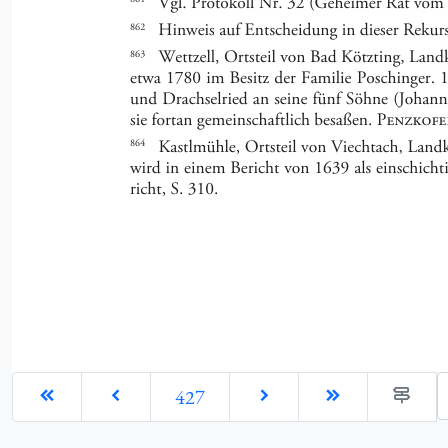
G
427