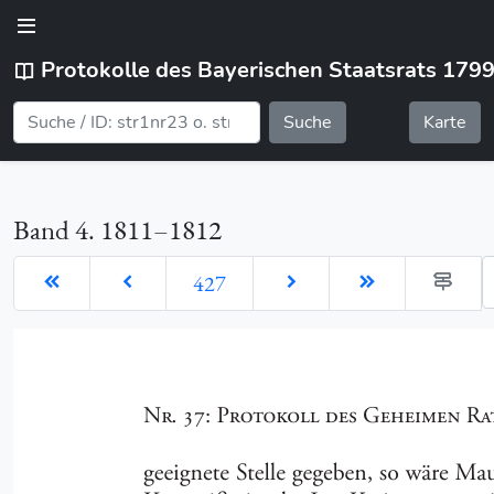
Protokolle des Bayerischen Staatsrats 179
Suche
Karte
Band 4. 1811–1812
G
427