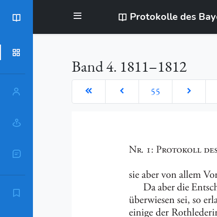
Protokolle des Ba
BayStR
Dokumente
Band 4. 1811–1812
55
Personen
Orte
Sachschlagworte
Zitierempfehlung