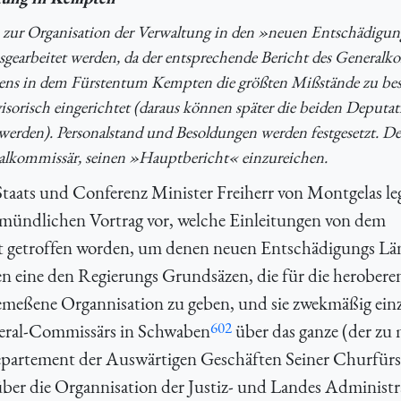
an zur Organisation der Verwaltung in den »neuen Entschädigun
gearbeitet werden, da der entsprechende Bericht des Generalk
tens in dem Fürstentum Kempten die größten Mißstände zu bes
orisch eingerichtet (daraus können später die beiden Deputat
werden). Personalstand und Besoldungen werden festgesetzt. De
alkommissär, seinen »Hauptbericht« einzureichen.
taats und Conferenz Minister Freiherr von Montgelas leg
mündlichen Vortrag vor, welche Einleitungen von dem
t getroffen worden, um denen neuen Entschädigungs Lä
n eine den Regierungs Grundsäzen, die für die herobere
meßene Organnisation zu geben, und sie zwekmäßig einz
602
neral-Commissärs in Schwaben
über das ganze (der zu
Departement der Auswärtigen Geschäften Seiner Churfürs
ber die Organnisation der Justiz- und Landes Administr