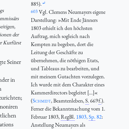
885).
gs
603
Vgl. Clemens Neumayers eigene
ommissärs
Darstellung: »Mit Ende Jänners
eitigen,
1803 erhielt ich den höchsten
ionen der
Auftrag, mich sogleich nach
r Kurfürst
Kempten zu begeben, dort die
Leitung der Geschäfte zu
übernehmen, die nöthigen Etats,
te Seiner
und Tableaus zu bearbeiten, und
mit meinem Gutachten vorzulegen.
nder in
Ich wurde mit dem Charakter eines
n
Kammerdirectors begleitet […]«
urichten;
(
Schmidt
, Beamtenleben,
S.
669
f.
).
 moniren
Ferner die Bekanntmachung vom 1.
tlichen
Februar 1803,
RegBl.
1803,
Sp.
82
:
ations
Anstellung Neumayers als