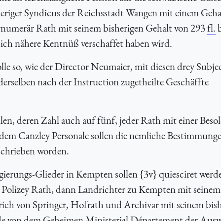
eriger Syndicus der Reichsstadt Wangen mit einem Geha
numerär Rath mit seinem bisherigen Gehalt von 293
fl.
b
ich nähere Kentnüß verschaffet haben wird.
le so, wie der Director Neumaier, mit diesen drey Subje
derselben nach der Instruction zugetheilte Geschäffte
en, deren Zahl auch auf fünf, jeder Rath mit einer Bes
n dem Canzley Personale sollen die nemliche Bestimmung
schrieben worden.
gierungs-Glieder in Kempten sollen {3v} quiesciret werd
 Polizey Rath, dann Landrichter zu Kempten mit seinem
rich von Springer, Hofrath und Archivar mit seinem bis
e von dem Geheimen Ministerial Département der Ausw