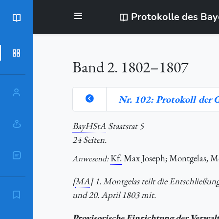
Protokolle des Ba
BayStR
Dokumente
Band 2. 1802–1807
Personen
Nr. 102: Protokoll der 
Orte
BayHStA
Staatsrat 5
24 Seiten.
Sachschlagworte
Kf.
Max Joseph; Montgelas, Mo
Anwesend:
[
MA
] 1. Montgelas teilt die Entschließun
und 20. April 1803 mit.
Zitierempfehlung
Provisorische Einrichtung der Verwa