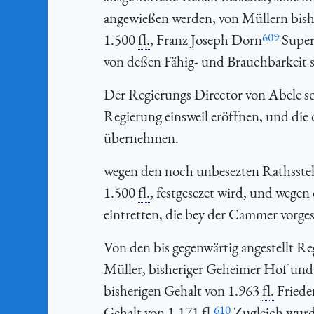
angewießen werden, von Müllern bish
609
1.500
fl.
, Franz Joseph Dorn
Super
von deßen Fähig- und Brauchbarkeit s
Der Regierungs Director von Abele sol
Regierung einsweil eröffnen, und die 
übernehmen.
wegen den noch unbesezten Rathsstell
1.500
fl.
, festgesezet wird, und wege
eintretten, die bey der Cammer vorge
Von den bis gegenwärtig angestellt Re
Müller, bisheriger Geheimer Hof und
bisherigen Gehalt von 1.963
fl.
Friede
610
Gehalt von 1.171
fl.
Zugleich wurd