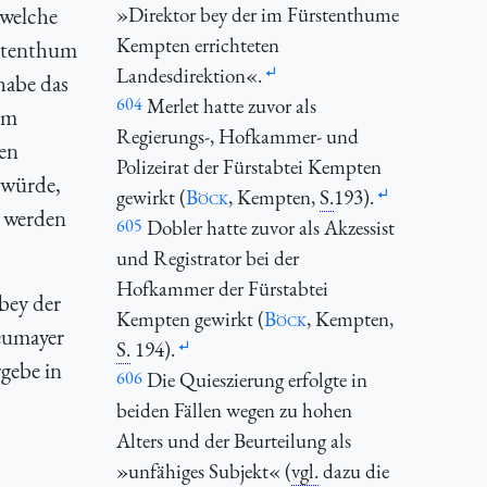
 welche
»Direktor bey der im Fürstenthume
Kempten errichteten
rstenthum
Landesdirektion«.
habe das
604
Merlet hatte zuvor als
dem
Regierungs-, Hofkammer- und
en
Polizeirat der Fürstabtei Kempten
 würde,
gewirkt (
Böck
, Kempten,
S.
193).
t werden
605
Dobler hatte zuvor als Akzessist
und Registrator bei der
Hofkammer der Fürstabtei
bey der
Kempten gewirkt (
Böck
, Kempten,
eumayer
S.
194).
gebe in
606
Die Quieszierung erfolgte in
beiden Fällen wegen zu hohen
Alters und der Beurteilung als
»unfähiges Subjekt« (
vgl.
dazu die