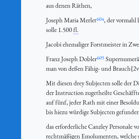
aus denen Räthen,
604
Joseph Maria Merlet
, der vormahl
solle 1.500
fl.
Jacobi ehemaliger Forstmeister in Z
605
Franz Joseph Dobler
Supernumerär 
man von deßen Fähig- und Brauch{2v}
Mit diesen drey Subjecten solle der 
der Instruction zugetheilte Geschäff
auf fünf, jeder Rath mit einer Besol
bis hiezu würdige Subjecten gefunde
das erforderliche Canzley Personale v
rechtmäßigen Emolumenten, welche si