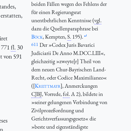
beiden Fällen wegen des Fehlens der
tandes,
für einen Regierungsrat
erstatten,
unentbehrlichen Kenntnisse (
vgl.
dazu die Quellenparaphrase bei
Böck
, Kempten,
S.
195).
iret
611
Der »Codex Juris Bavarici
n 771
fl.
30
Judiciarii De Anno M.DCC.LIII«,
t von 591
gleichzeitig »zweyte[r] Theil von
dem neuen Chur-Bayrischen Land-
Recht, oder Codice Maximilianeo«
([
Kreittmayr
], Anmerckungen
CJBJ
, Vorrede,
fol.
A 2), bildete in
»seiner gelungenen Verbindung von
Zivilprozeßordnung und
Gerichtsverfassungsgesetz« die
eses
»beste und eigenständigste
en