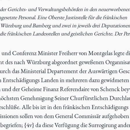
n der Gerichts- und Verwaltungsbehörden in den neuerworbene
gesetzte Personal. Eine Oberste Justizstelle für die fränkischen
 Würzburg und Bamberg und zwei in jeweils drei Deputatione
die fränkischen Landesstellen und geistlichen Gerichte. Der Pe
 und Conferenz Minister Freiherr von Montgelas legte d
icht des nach Würzburg abgeordnet geweßenen Organnisa
rch das Ministerial Departement der Auswärtigen Gesc
en Entschädigungs Landen in mehreren dazu gewidmeten
 und der Geheime Finanz Referendaire von Schenck be
r höchsten Genehmigung Seiner Churfürstlichen Durchla
eschlüße. Alle bis izt in den fränkischen Entschädigung
ssionen sollen von dem General Commissär aufgehoben
 begriefen; {4v} da diese Verfügung die Surrogirung ande