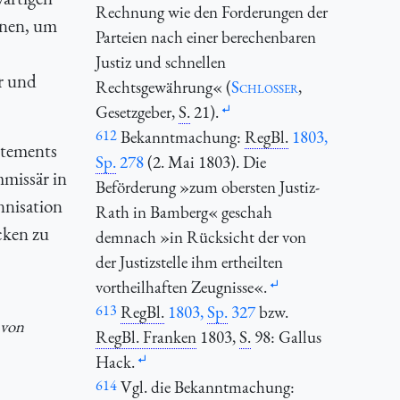
Rechnung wie den Forderungen der
dnen, um
Parteien nach einer berechenbaren
Justiz und schnellen
r und
Rechtsgewährung« (
Schlosser
,
Gesetzgeber,
S.
21).
612
Bekanntmachung:
RegBl.
1803,
rtements
Sp.
278
(2. Mai 1803). Die
missär in
Beförderung »zum obersten Justiz-
nnisation
Rath in Bamberg« geschah
cken zu
demnach »in Rücksicht der von
der Justizstelle ihm ertheilten
vortheilhaften Zeugnisse«.
613
RegBl.
1803,
Sp.
327
bzw.
 von
RegBl. Franken
1803,
S.
98: Gallus
Hack.
614
Vgl. die Bekanntmachung: