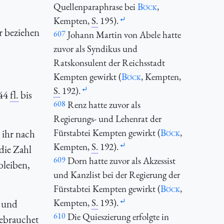
Quellenparaphrase bei
Böck
,
Kempten,
S.
195).
r beziehen
607
Johann Martin von Abele hatte
zuvor als Syndikus und
Ratskonsulent der Reichsstadt
Kempten gewirkt (
Böck
, Kempten,
S.
192).
444
fl.
bis
608
Renz hatte zuvor als
Regierungs- und Lehenrat der
Fürstabtei Kempten gewirkt (
Böck
,
 ihr nach
Kempten,
S.
192).
die Zahl
609
Dorn hatte zuvor als Akzessist
bleiben,
und Kanzlist bei der Regierung der
Fürstabtei Kempten gewirkt (
Böck
,
Kempten,
S.
193).
r und
610
Die Quieszierung erfolgte in
gebrauchet