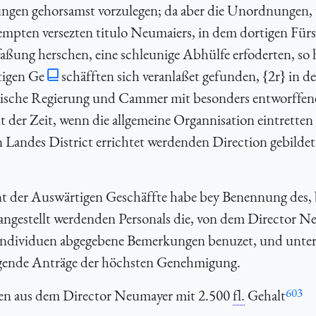
ungen gehorsamst vorzulegen; da aber die Unordnungen,
Kempten versezten titulo Neumaiers, in dem dortigen Fü
faßung herschen, eine schleunige Abhülfe erfoderten, so 
tigen Ge
schäfften sich veranlaßet gefunden, {2r} in 
ische Regierung und Cammer mit besonders entworffen
 der Zeit, wenn die allgemeine Organnisation eintretten
n Landes District errichtet werdenden Direction gebilde
 der Auswärtigen Geschäffte habe bey Benennung des, 
gestellt werdenden Personals die, von dem Director N
 Individuen abgegebene Bemerkungen benuzet, und unter
gende Anträge der höchsten Genehmigung.
603
en aus dem Director Neumayer mit 2.500
fl.
Gehalt