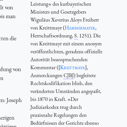
Leistung« des kurbayerischen
lt von
Ministers und Gesetzgebers
is man
Wiguläus Xaverius Aloys Freiherr
von Kreittmayr (
Hammermayer
,
Herrschaftsordnung,
S.
1251). Die
cten die
von Kreittmayr mit einem anonym
veröffentlichten, geradezu offizielle
Autorität beanspruchenden
Kommentar ([
Kreittmayr
],
oldung von
Anmerckungen
CJBJ
) begleitete
en
Rechtskodifikation blieb, den
veränderten Umständen angepaßt,
bis 1870 in Kraft. »Der
en: Joseph
Judiziarkodex trug durch
praxisnahe Regelungen den
herigen
Bedürfnissen der Gerichte ebenso
ärtigen