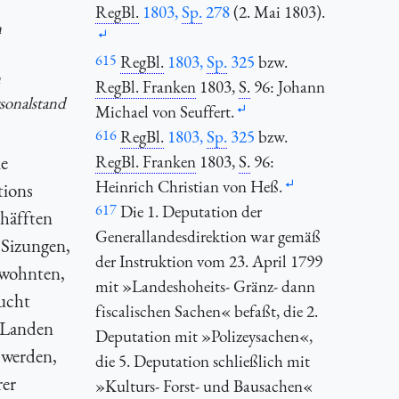
RegBl.
1803,
Sp.
278
(2. Mai 1803).
n
615
RegBl.
1803,
Sp.
325
bzw.
n
RegBl. Franken
1803,
S.
96: Johann
rsonalstand
Michael von Seuffert.
616
RegBl.
1803,
Sp.
325
bzw.
ie
RegBl. Franken
1803,
S.
96:
Heinrich Christian von Heß.
tions
617
Die 1. Deputation der
häfften
Generallandesdirektion war gemäß
 Sizungen,
der Instruktion vom 23. April 1799
ywohnten,
mit »Landeshoheits- Gränz- dann
ucht
fiscalischen Sachen« befaßt, die 2.
s Landen
Deputation mit »Polizeysachen«,
 werden,
die 5. Deputation schließlich mit
rer
»Kulturs- Forst- und Bausachen«