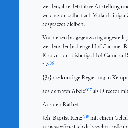
werden, ihre definitive Anstellung u
welches derselbe nach Verlauf einiger 
ausgesezet bleiben.
Von denen bis gegenwärtig angestel
werden: der bisherige Hof Cammer R
Kreuzer, der bisherige Hof Cammer R
606
fl.
{3r} die künftige Regierung in Kempt
607
aus dem von Abele
als Director mi
Aus den Räthen
608
Joh. Baptist Renz
mit einem Gehal
ausgeworfene Gehalt beziehet, solle i