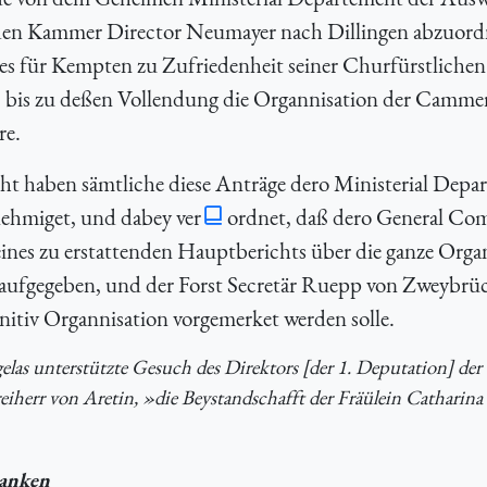
 den Kammer Director Neumayer nach Dillingen abzuor
e es für Kempten zu Zufriedenheit seiner Churfürstlichen
, bis zu deßen Vollendung die Organnisation der Camme
re.
ht haben sämtliche diese Anträge dero Ministerial Depa
nehmiget, und dabey ver
ordnet, daß dero General Com
ines zu erstattenden Hauptberichts über die ganze Orga
 aufgegeben, und der Forst Secretär Ruepp von Zweybrü
finitiv Organnisation vorgemerket werden solle.
las unterstützte Gesuch des Direktors [der 1. Deputation] der
iherr von Aretin, »die Beystandschafft der Fräülein Catharina
ranken