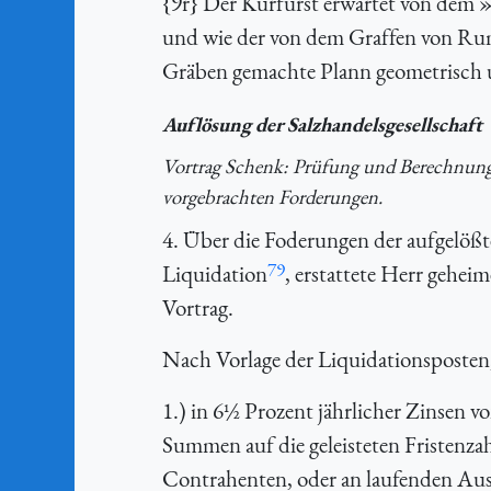
{9r} Der Kurfürst erwartet von dem 
und wie der von dem Graffen von Rum
Gräben gemachte Plann geometrisch u
Auflösung der Salzhandelsgesellschaft
Vortrag Schenk: Prüfung und Berechnung d
vorgebrachten Forderungen.
4. Über die Foderungen der aufgelößt
79
Liquidation
, erstattete Herr gehei
Vortrag.
Nach Vorlage der Liquidationsposten,
1.) in 6½ Prozent jährlicher Zinsen v
Summen auf die geleisteten Fristenz
Contrahenten, oder an laufenden Ausg