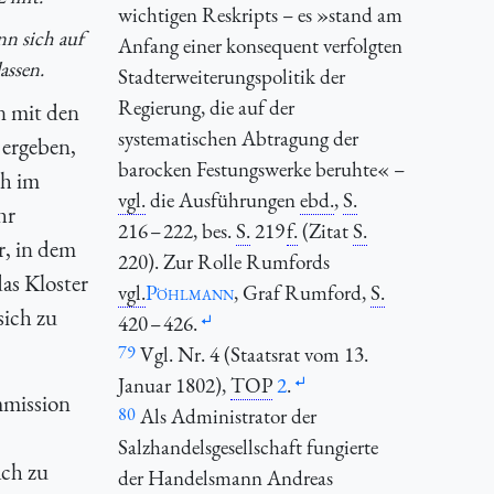
wichtigen Reskripts – es »stand am
n sich auf
Anfang einer konsequent verfolgten
assen.
Stadterweiterungspolitik der
Regierung, die auf der
n mit den
systematischen Abtragung der
 ergeben,
barocken Festungswerke beruhte« –
ch im
vgl.
die Ausführungen
ebd.
,
S.
hr
216 – 222, bes.
S.
219
f.
(Zitat
S.
r, in dem
220). Zur Rolle Rumfords
as Kloster
vgl.
Pöhlmann
, Graf Rumford,
S.
sich zu
420 – 426.
79
Vgl. Nr. 4 (Staatsrat vom 13.
Januar 1802),
TOP
2
.
mmission
80
Als Administrator der
Salzhandelsgesellschaft fungierte
ach zu
der Handelsmann Andreas