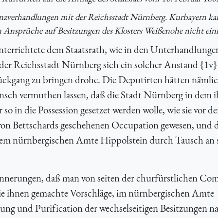
nzverhandlungen mit der Reichsstadt Nürnberg. Kurbayern kan
 Ansprüche auf Besitzungen des Klosters Weißenohe nicht einl
nterrichtete dem Staatsrath, wie in den Unterhandlunge
der Reichsstadt Nürnberg sich ein solcher Anstand {1v}
Rückgang zu bringen drohe. Die Deputirten hätten nämli
ch vermuthen lassen, daß die Stadt Nürnberg in dem i
o in die Possession gesetzet werden wolle, wie sie vor de
 von Bettschards geschehenen Occupation gewesen, und d
dem nürnbergischen Amte Hippolstein durch Tausch an 
nnerungen, daß man von seiten der churfürstlichen Co
die ihnen gemachte Vorschläge, im nürnbergischen Amte
ung und Purification der wechselseitigen Besitzungen n