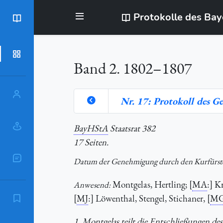
Protokolle des Ba
BayStR
Dokumente
Band 2. 1802–1807
Personen
Nr. 17: Protokoll des G
Orte
BayHStA
Staatsrat 382
17 Seiten.
Sachschlagworte
Datum der Genehmigung durch den Kurfürst
Montgelas, Hertling; [
MA
:] K
Anwesend:
[
MJ
:] Löwenthal, Stengel, Stichaner, [
MGe
Zitierempfehlung
1. Montgelas teilt die Entschließungen de