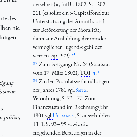
derselben)«,
IntBl.
1802,
Sp.
202 –
211 (es sollte ein »Capitalfond zur
hte des
Unterstützung der Armuth, und
lben nie
zur Beförderung der Moralität,
dlungen
dann zur Ausbildung der minder
vermöglichen Jugend« gebildet
werden,
Sp.
209).
83
Zum Fortgang: Nr. 24 (Staatsrat
vom 17. März 1802),
TOP
4
.
84
Zu den Postulatsverhandlungen
tigung
des Jahres 1781
vgl.
Seitz
,
s sowie
Verordnung,
S.
73 – 77. Zum
Finanzzustand im Rechnungsjahr
es
1801
vgl.
Ullmann
, Staatsschulden
u prüfen,
Tl.
1,
S.
93 – 99 sowie die
eingehenden Beratungen in der