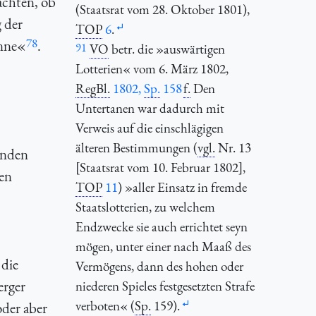
achten, ob
(Staatsrat vom 28. Oktober 1801),
 der
TOP
6
.
78
önne«
.
91
VO
betr. die »auswärtigen
Lotterien« vom 6. März 1802,
RegBl.
1802,
Sp.
158
f.
Den
Untertanen war dadurch mit
Verweis auf die einschlägigen
älteren Bestimmungen (
vgl.
Nr. 13
enden
[Staatsrat vom 10. Februar 1802],
hen
TOP
11
) »aller Einsatz in fremde
Staatslotterien, zu welchem
Endzwecke sie auch errichtet seyn
mögen, unter einer nach Maaß des
 die
Vermögens, dann des hohen oder
erger
niederen Spieles festgesetzten Strafe
verboten« (
Sp.
159).
oder aber