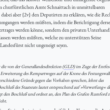
 churfürstlichen Amte Schnaittach in unmittelbaren
abei aber {2v} den Deputirten zu erklären, wie die Rec
 umgangen werden müßten, indem die Berichtigung derse
Vertrages werden könne, sondern den privaten Unterhan
lassen werden müßten, welche zu unterstützen Seine
Landesfürst nicht ungeneigt seyen.
 die von der Generallandesdirektion (
GLD
) im Zuge der Entfes
Erweiterung des Rempartweges auf der Krone des Festungswall
verschiedene Gründe gegen das Vorhaben sprechen, lehnt das
eschluß des Staatsrats lautet entsprechend auf »Verwerfung« d
igt den Beschluß und ordnet an, den Plan des Grafen Rumford z
eht.