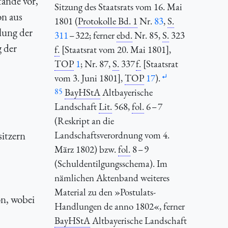
tände vor,
Sitzung des Staatsrats vom 16. Mai
on aus
1801 (
Protokolle Bd. 1
Nr.
83
,
S.
lung der
311
– 322; ferner
ebd.
Nr. 85,
S.
323
g der
f.
[Staatsrat vom 20. Mai 1801],
TOP
1
; Nr. 87,
S.
337
f.
[Staatsrat
vom 3. Juni 1801],
TOP
17
).
85
BayHStA
Altbayerische
Landschaft
Lit.
568,
fol.
6 – 7
(Reskript an die
sitzern
Landschaftsverordnung vom 4.
März 1802) bzw.
fol.
8 – 9
(Schuldentilgungsschema). Im
nämlichen Aktenband weiteres
Material zu den »Postulats-
on, wobei
Handlungen de anno 1802«, ferner
BayHStA
Altbayerische Landschaft