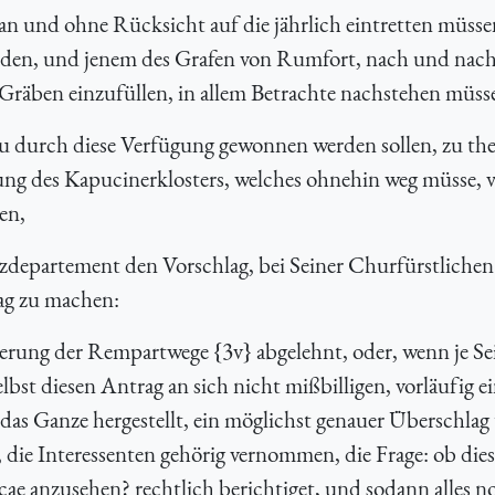
lan und ohne Rücksicht auf die jährlich eintretten müss
rden, und jenem des Grafen von Rumfort, nach und nach
 Gräben einzufüllen, in allem Betrachte nachstehen müss
au durch diese Verfügung gewonnen werden sollen, zu th
des Kapucinerklosters, welches ohnehin weg müsse, vie
en,
zdepartement den Vorschlag, bei Seiner Churfürstlichen
ag zu machen:
erung der Rempartwege {3v} abgelehnt, oder, wenn je Se
st diesen Antrag an sich nicht mißbilligen, vorläufig e
das Ganze hergestellt, ein möglichst genauer Überschlag 
die Interessenten gehörig vernommen, die Frage: ob dies
icae anzusehen? rechtlich berichtiget, und sodann alles n