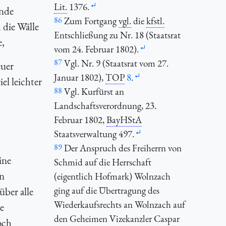
Lit.
1376.
ende
86
Zum Fortgang
vgl.
die
kfstl.
 die Wälle
Entschließung zu Nr. 18 (Staatsrat
e,
vom 24. Februar 1802).
87
Vgl. Nr. 9 (Staatsrat vom 27.
euer
Januar 1802),
TOP
8
.
l leichter
88
Vgl. Kurfürst an
Landschaftsverordnung, 23.
Februar 1802,
BayHStA
Staatsverwaltung 497.
89
Der Anspruch des Freiherrn von
ine
Schmid auf die Herrschaft
in
(eigentlich Hofmark) Wolnzach
ging auf die Übertragung des
über alle
Wiederkaufsrechts an Wolnzach auf
e
den Geheimen Vizekanzler Caspar
och