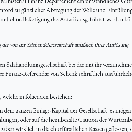
»Ministerial Finanz Département ein umständliches Gut
ford zu gänzlicher Abtragung der Wälle und Einfüllung
nd ohne Belästigung des Aerarii ausgeführet werden k
er von der Salzhandelsgesellschaft anläßlich ihrer Auflösung
en Salzhandlungsgesellschaft bei der mit ihr vorzunehm
mer Finanz-Referendär von Schenk schriftlich ausführlic
 welche in folgenden bestehen:
on dem ganzen Einlags-Kapital der Gesellschaft, es mögen
ahlungen, oder auf die heimbezalte Caution der Würtemb
aben wirklich in die churfürstlichen Kassen geflossen, 