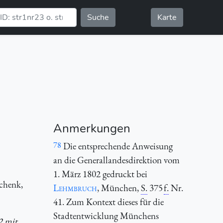
Suche
Karte
Anmerkungen
78
Die entsprechende Anweisung
an die Generallandesdirektion vom
1. März 1802 gedruckt bei
Schenk,
Lehmbruch
, München,
S.
375
f.
Nr.
41. Zum Kontext dieses für die
Stadtentwicklung Münchens
2 mit.