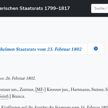
yerischen Staatsrats 1799–1817
eheimen Staatsrats vom 23. Februar 1802
26. Februar 1802.
en:
renner sen., Zentner, [
MF
:] Krenner jun., Hartmann, Steiner, 
istl
:] Branca.
s Kurfürsten auf die Anträge des Staatsrats vom 16. Februar 180