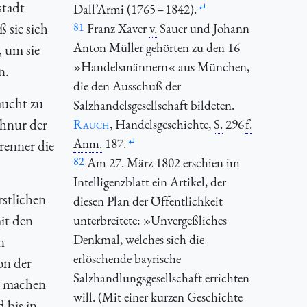
stadt
Dall’Armi (1765 – 1842).
 sie sich
81
Franz Xaver
v.
Sauer und Johann
Anton Müller gehörten zu den 16
, um sie
»Handelsmännern« aus München,
n.
die den Ausschuß der
aucht zu
Salzhandelsgesellschaft bildeten.
chnur der
Rauch
, Handelsgeschichte,
S.
296
f.
Anm.
187.
renner die
82
Am 27. März 1802 erschien im
Intelligenzblatt ein Artikel, der
stlichen
diesen Plan der Öffentlichkeit
it den
unterbreitete: »Unvergeßliches
Denkmal, welches sich die
n
erlöschende bayrische
on der
Salzhandlungsgesellschaft errichten
zu machen
will. (Mit einer kurzen Geschichte
 bis in