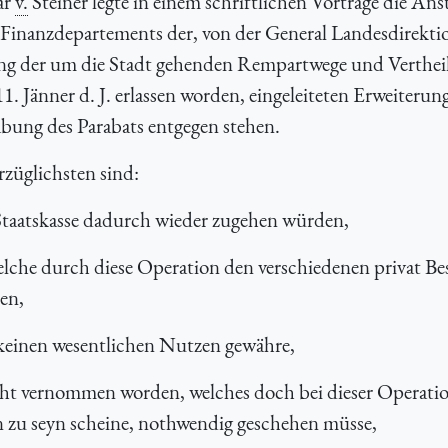
är
v.
Steiner legte in einem schriftlichen Vortrage die Ans
 Finanzdepartements der, von der General Landesdirekti
ng der um die Stadt gehenden Rempartwege und Verthei
. Jänner d. J. erlassen worden, eingeleiteten Erweiterun
ung des Parabats entgegen stehen.
züglichsten sind:
} Staatskasse dadurch wieder zugehen würden,
lche durch diese Operation den verschiedenen privat Be
en,
r keinen wesentlichen Nutzen gewähre,
nicht vernommen worden, welches doch bei dieser Operati
en zu seyn scheine, nothwendig geschehen müsse,