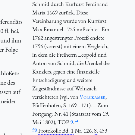
Schmid durch Kurfürst Ferdinand
Maria 1669 zurück. Diese
Vereinbarung wurde von Kurfürst
ferendärs
Max Emanuel 1725 mißachtet. Ein
80
fl.
bei,
1762 angestrengter Prozeß endete
, und ihm
1796 (vorerst) mit einem Vergleich,
er Folge
in dem die Freiherrn Leopold und
Anton von Schmid, die Urenkel des
Kanzlers, gegen eine finanzielle
chloßen:
Entschädigung und weitere
nne des
Zugeständnisse auf Wolnzach
assen auf
verzichteten (
vgl.
von
Volckamer
,
hneider
Pfaffenhofen,
S.
169 – 171). – Zum
Fortgang: Nr. 41 (Staatsrat vom 19.
Mai 1802),
TOP
9
.
90
Protokolle Bd. 1
Nr. 126,
S.
453