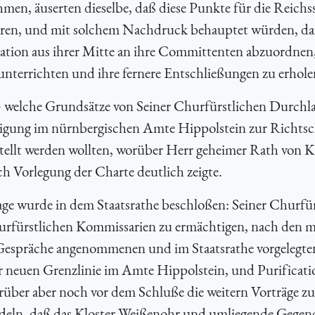
n, äuserten dieselbe, daß diese Punkte für die Reichs
ren, und mit solchem Nachdruck behauptet würden, daß
tation aus ihrer Mitte an ihre Committenten abzuordnen
unterrichten und ihre fernere Entschließungen zu erhole
2r} welche Grundsätze von Seiner Churfürstlichen Durchl
tigung im nürnbergischen Amte Hippolstein zur Richts
tellt werden wollten, worüber Herr geheimer Rath von K
 Vorlegung der Charte deutlich zeigte.
ge wurde in dem Staatsrathe beschloßen: Seiner Churfür
urfürstlichen Kommissarien zu ermächtigen, nach den m
Gespräche angenommenen und im Staatsrathe vorgelegte
r neuen Grenzlinie im Amte Hippolstein, und Purificati
rüber aber noch vor dem Schluße die weitern Vorträge 
ndeln, daß das Kloster Weißenohr und umliegende Gegend