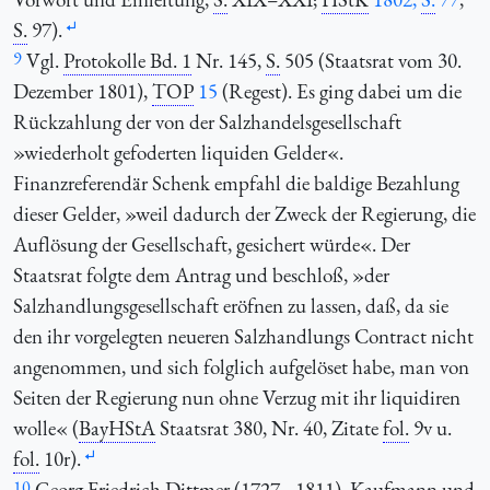
S.
97).
9
Vgl.
Protokolle Bd. 1
Nr. 145,
S.
505 (Staatsrat vom 30.
Dezember 1801),
TOP
15
(Regest). Es ging dabei um die
Rückzahlung der von der Salzhandelsgesellschaft
»wiederholt gefoderten liquiden Gelder«.
Finanzreferendär Schenk empfahl die baldige Bezahlung
dieser Gelder, »weil dadurch der Zweck der Regierung, die
Auflösung der Gesellschaft, gesichert würde«. Der
Staatsrat folgte dem Antrag und beschloß, »der
Salzhandlungsgesellschaft eröfnen zu lassen, daß, da sie
den ihr vorgelegten neueren Salzhandlungs Contract nicht
angenommen, und sich folglich aufgelöset habe, man von
Seiten der Regierung nun ohne Verzug mit ihr liquidiren
wolle« (
BayHStA
Staatsrat 380, Nr. 40, Zitate
fol.
9v u.
fol.
10r).
10
Georg Friedrich Dittmer (1727 – 1811), Kaufmann und