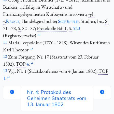
Bankier, vielfältig in Wirtschafts- und
Finanzangelegenheiten Kurbayerns involviert;
vgl.
v.
Rauch
, Handelsgeschichte;
Schönfeld
, Studien, bes.
S.
71 – 78,
S.
82 – 87;
Protokolle Bd. 1
,
S.
520
(Registerverweise).
11
Maria Leopoldine (1776 – 1848), Witwe des Kurfürsten
Karl Theodor.
12
Zum Fortgang: Nr. 17 (Staatsrat vom 23. Februar
1802),
TOP
4
.
13
Vgl. Nr. 1 (Staatskonferenz vom 4. Januar 1802),
TOP
1
.
Nr. 4: Protokoll des
Geheimen Staatsrats vom
13. Januar 1802