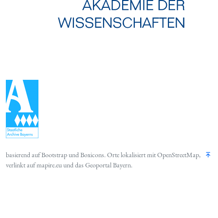
basierend auf
Bootstrap
und
Boxicons
. Orte lokalisiert mit
OpenStreetMap
,
verlinkt auf
mapire.eu
und das
Geoportal Bayern
.