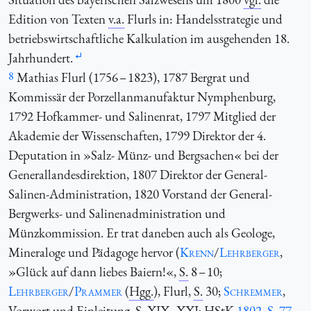
Edition von Texten
v.a.
Flurls in: Handelsstrategie und
betriebswirtschaftliche Kalkulation im ausgehenden 18.
Jahrhundert.
8
Mathias Flurl (1756 – 1823), 1787 Bergrat und
Kommissär der Porzellanmanufaktur Nymphenburg,
1792 Hofkammer- und Salinenrat, 1797 Mitglied der
Akademie der Wissenschaften, 1799 Direktor der 4.
Deputation in »Salz- Münz- und Bergsachen« bei der
Generallandesdirektion, 1807 Direktor der General-
Salinen-Administration, 1820 Vorstand der General-
Bergwerks- und Salinenadministration und
Münzkommission. Er trat daneben auch als Geologe,
Mineraloge und Pädagoge hervor (
Krenn
/
Lehrberger
,
»Glück auf dann liebes Baiern!«,
S.
8 – 10;
Lehrberger
/
Prammer
(
Hgg.
), Flurl,
S.
30;
Schremmer
,
Vorwort und Einleitung,
S.
XIX–XXI;
HStK
1802,
S.
77
,