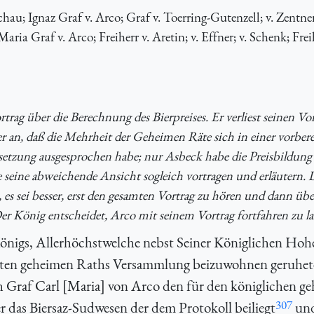
u; Ignaz Graf v. Arco; Graf v. Toerring-Gutenzell; v. Zentner
ria Graf v. Arco; Freiherr v. Aretin; v. Effner; v. Schenk; Freih
trag über die Berechnung des Bierpreises. Er verliest seinen Vor
 an, daß die Mehrheit der Geheimen Räte sich in einer vorber
estsetzung ausgesprochen habe; nur Asbeck habe die Preisbildun
le seine abweichende Ansicht sogleich vortragen und erläutern. 
es sei besser, erst den gesamten Vortrag zu hören und dann übe
 König entscheidet, Arco mit seinem Vortrag fortfahren zu la
Königs, Allerhöchstwelche nebst Seiner Königlichen Hoh
eten geheimen Raths Versammlung beizuwohnen geruhet
th Graf Carl [Maria] von Arco den für den königlichen g
307
 das Biersaz-Sudwesen der dem Protokoll beiliegt
un