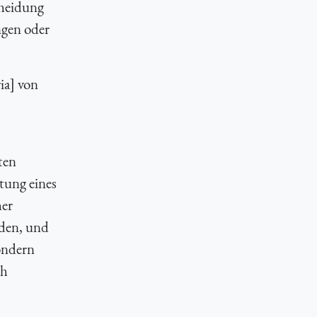
cheidung
ngen oder
ia] von
ten
tung eines
her
nden, und
sondern
ch