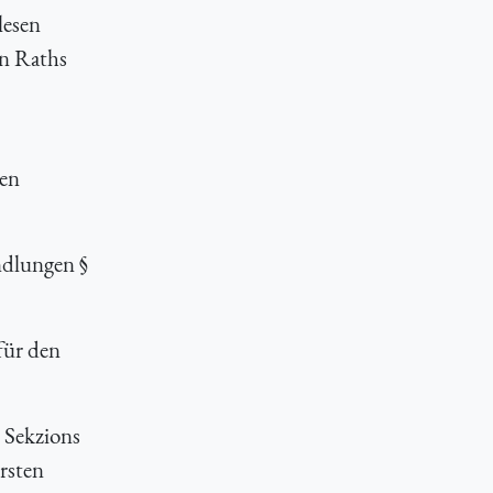
lesen
en Raths
en
dlungen §
für den
 Sekzions
rsten