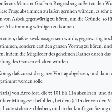
onferenz Minister Graf von Reigersberg äußerten den W
iese Frage abstimmen zu laßen geruhen würden, es sehr
rn von Asbek gegenwärtig zu hören, um die Gründe, so für
 der Abstimmung würdigen zu können.
renten, daß es zwekmäsiger sein würde, gegenwärtig noc
stimmen, sondern erst den ganzen Vortrag zu hören, un
n, indem die Mitglieder des geheimen Rathes durch das
eilung des Ganzen erhalten würden
önig, daß zuerst der ganze Vortrag abgelesen, und dann e
gestimmt werden solle.
aria] von Arco fort, die §§ 101 bis 114 abzulesen, und da
ükter Mittagszeit befohlen, bei dem § 114 der von den V
r heute stehen zu bleiben, und in der künftigen Sizung d