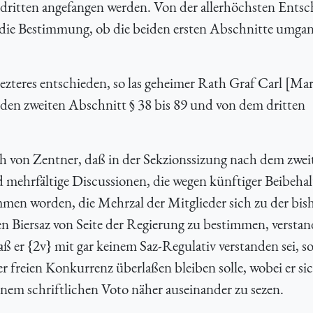
ritten angefangen werden. Von der allerhöchsten Ents
r die Bestimmung, ob die beiden ersten Abschnitte umga
lezteres entschieden, so las geheimer Rath Graf Carl [Mar
 den zweiten Abschnitt § 38 bis 89 und von dem dritten
h von Zentner, daß in der Sekzionssizung nach dem zwei
d mehrfältige Discussionen, die wegen künftiger Beibehal
ommen worden, die Mehrzal der Mitglieder sich
zu der bis
en Biersaz von Seite der Regierung zu bestimmen
, versta
aß er {
2v} mit gar keinem Saz-Regulativ verstanden sei, 
er freien Konkurrenz überlaßen bleiben solle, wobei er si
inem schriftlichen Voto näher auseinander zu sezen.