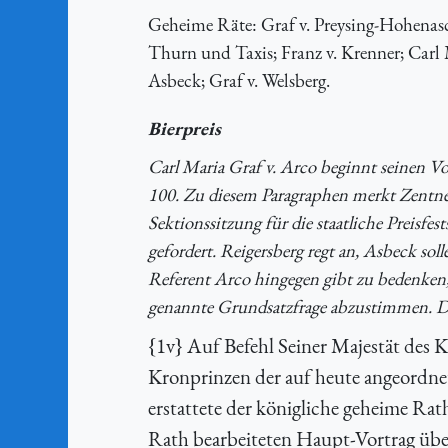
Geheime Räte: Graf v. Preysing-Hohenascha
Thurn und Taxis; Franz v. Krenner; Carl Ma
Asbeck; Graf v. Welsberg.
Bierpreis
Carl Maria Graf v. Arco beginnt seinen Vor
100. Zu diesem Paragraphen merkt Zentner
Sektionssitzung für die staatliche Preisf
gefordert. Reigersberg regt an, Asbeck sol
Referent Arco hingegen gibt zu bedenken, 
genannte Grundsatzfrage abzustimmen. Der
{
1v} Auf Befehl Seiner Majestät des 
Kronprinzen der auf heute angeordn
erstattete der königliche geheime Ra
Rath bearbeiteten Haupt-Vortrag über