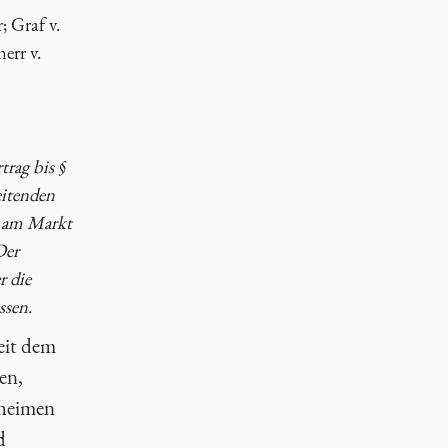
; Graf v.
err v.
trag bis §
eitenden
g am Markt
Der
r die
ssen.
eit dem
en,
eheimen
d