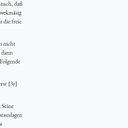
unsch, daß
 zwekmäsig
 die freie
h nicht
d dann
 Folgende
rst {
3r}
 Seine
orauslagen
a