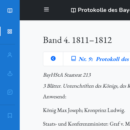
Protokolle des Ba
BayStR
Dokumente
Band 4. 1811–1812
Personen
Nr. 9: Protokoll des
Orte
BayHStA Staatsrat 213
3 Blätter. Unterschriften des Königs, des 
Sachschlagworte
Anwesend
:
König Max Joseph; Kronprinz Ludwig.
Zitierempfehlung
Staats- und Konferenzminister: Graf v. Mo