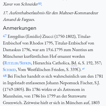
Xaver von Schneider
50
.
17. Aufenthaltserlaubnis für den Malteser-Kommandeur
Amand de Fargues.
Anmerkungen
47
Emygdius (Emidio) Ziucci (1750-1802), Titular-
Erzbischof von Rhodos 1795, Titular-Erzbischof von
Damaskus 1796, war am 19.6.1795 zum Nuntius am
Münchener kurfürstlichen Hof ernannt worden
(
Ritzler/Sefrin
, Hierarchia Catholica,
Bd.
6, S. 192, 357;
Schmid
, Vom Westfälischen Frieden, S. 339f.).
48
Bei Fischer handelt es sich wahrscheinlich um den 1781
in Ingolstadt entlassenen Johann Nepomuck Fischer, S.J.
(1749-1805). Bis 1786 wirkte er als Astronom in
Mannheim, von 1786 bis 1799 an der Sternwarte
Greenwich. Zeitweise hielt er sich in München auf, 1803