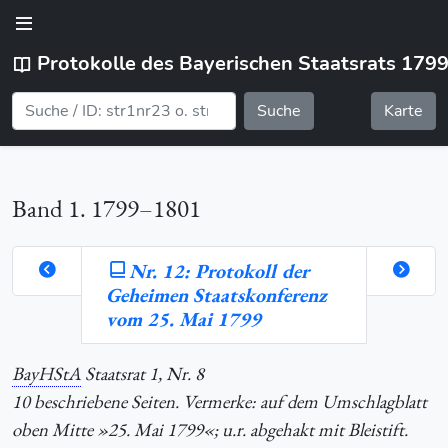
Protokolle des Bayerischen Staatsrats 179
Suche
Karte
Band 1. 1799–1801
Nr. 12: Protokoll der
Geheimen Staatskonferenz
orte
vom 25. Mai 1799
BayHStA
Staatsrat 1, Nr. 8
hlung
10 beschriebene Seiten. Vermerke: auf dem Umschlagblatt
oben Mitte »25. Mai 1799«; u.r. abgehakt mit Bleistift.