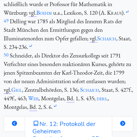
schließlich wurde er Professor für Mathematik in
Würzburg;
vgl.
Boehm
u.a., Lexikon, S. 120 (
A. Kraus
).
49
Delling war 1785 als Mitglied des Inneren Rats der
Stadt München den Ermittlungen gegen den
Illuminatenorden zum Opfer gefallen;
vgl.
Schaich
, Staat,
S. 234-236.
50
Schneider, als Direktor des Zensurkollegs seit 1791
Verfechter eines besonders reaktionären Kurses, gehörte zu
jenen Spitzenbeamten der Karl-Theodor-Zeit, die 1799
von der neuen Administration sofort entlassen wurden;
vgl.
Gigl
, Zentralbehörden, S. 136;
Schaich
, Staat, S. 427f.,
449f., 463;
Weis
, Montgelas,
Bd.
1, S. 435;
ders
.,
Montgelas,
Bd.
2, S. 6.
Nr. 12: Protokoll der
Geheimen