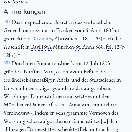
Kurfürsten.
Anmerkungen
583
Das entsprechende Dekret an das kurfürstliche
Generalkommissariat in Franken vom 4. April 1803 ist
gedruckt bei
Domarus
, Äbtissin,
S.
118 – 120 (nach der
Abschrift in
BayHStA
München-
St.
Anna 960,
fol.
127r-
128v).
584
Durch den Fundationsbrief vom 12. Juli 1803
gründete Kurfürst Max Joseph »zum Beßten des
erbländisch-landsäßigen Adels, und der Staatsdiener in
Unseren Entschädigungslanden« das aufgehobene
Würzburger Damenstift neu und setzte es mit dem
Münchener Damenstift zu
St.
Anna »in unmittelbare
Verbindung«, indem er »das gesammte Vermögen des
Würzburgischen aufgehobenen Damenstiftes […] dem
allhiesigen Damenstifte« schenkte (Bekanntmachung