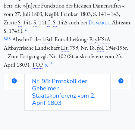
betr. die »[n]eue Fundation des hiesigen Damenstiftes«
vom 27. Juli 1803,
RegBl. Franken
1803,
S.
141 – 143,
Zitate
S.
141,
S.
141
f.
,
S.
142; auch bei
Domarus
, Äbtissin,
S.
174
f.
).
585
Abschrift der
kfstl.
Entschließung:
BayHStA
Altbayerische Landschaft
Lit.
799, Nr. 18,
fol.
194r-195r.
– Zum Fortgang
vgl.
Nr. 102 (Staatskonferenz vom 23.
April 1803),
TOP
5
.
Nr. 98: Protokoll der
Geheimen
Staatskonferenz vom 2.
April 1803