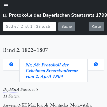
Protokolle des Bayerischen Staatsrats 179
Suche
Karte
Band 2. 1802–1807
Nr. 98: Protokoll der
Geheimen Staatskonferenz
orte
vom 2. April 1803
BayHStA
Staatsrat 5
hlung
11 Seiten.
Kf.
Max Joseph; Montgelas, Morawitzky,
Anwesend: